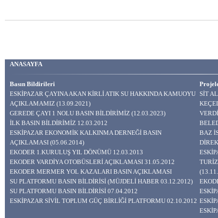
ANASAYFA
Basın Bildirileri
Projel
ESKİPAZAR ÇAYINA AKAN KİRLİ ATIK SU HAKKINDA KAMUOYU
SİT A
AÇIKLAMAMIZ (13.09.2021)
KEÇEL
GEREDE ÇAYI 1 NOLU BASIN BİLDİRİMİZ (12.03.2023)
VERDİ
İLK BASIN BİLDİRİMİZ 12.03.2012
BELED
ESKİPAZAR EKONOMİK KALKINMA DERNEĞİ BASIN
BAZ 
AÇIKLAMASI (05.06.2014)
DİREK
EKODER 1.KURULUŞ YIL DÖNÜMÜ 12.03.2013
ESKİP
EKODER VARDİYA OTOBÜSLERİ AÇIKLAMASI 31.05.2012
TURİZ
EKODER MERMER YOL KAZALARI BASIN AÇIKLAMASI
(13.11
SU PLATFORMU BASIN BİLDİRİSİ (MÜJDELİ HABER 03.12.2012)
EKODE
SU PLATFORMU BASIN BİLDİRİSİ 07.04.2012
ESKİP
ESKİPAZAR SİVİL TOPLUM GÜÇ BİRLİĞİ PLATFORMU 02.10.2012
ESKİP
ESKİP