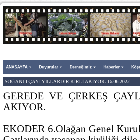
ANASAYFA
Duyurular
Derneğimiz
Haberler
Köşe
SOĞANLI ÇAYI YILLARDIR KİRLİ AKIYOR. 16.06.2022
GEREDE VE ÇERKEŞ ÇAYL
AKIYOR.
EKODER 6.Olağan Genel Kurulun
Çaylarında yaşanan kirliliği dile 