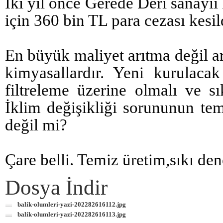
İki yıl önce Gerede Deri sanayii
için 360 bin TL para cezası kesil
En büyük maliyet arıtma değil ar
kimyasallardır. Yeni kurulac
filtreleme üzerine olmalı ve s
İklim değişikliği sorununun tem
değil mi?
Çare belli. Temiz üretim,sıkı de
Dosya İndir
balik-olumleri-yazi-202282616112.jpg
balik-olumleri-yazi-202282616113.jpg