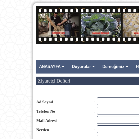
ANASAYFA
Duyurular
Derneğimiz
H
Ziyaretçi Defteri
Ad Soyad
:
Telefon No
:
Mail Adresi
:
Nerden
: