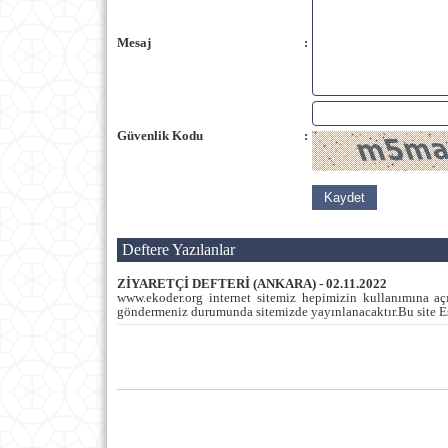
Mesaj
:
Güvenlik Kodu
:
Deftere Yazılanlar
ZİYARETÇİ DEFTERİ (ANKARA) - 02.11.2022
www.ekoder.org internet sitemiz hepimizin kullanımına açı
göndermeniz durumunda sitemizde yayınlanacaktır.Bu site Esk