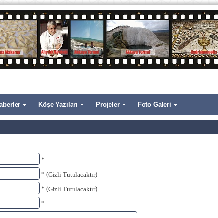
aberler
Köşe Yazıları
Projeler
Foto Galeri
*
* (
)
Gizli Tutulacaktır
* (
)
Gizli Tutulacaktır
*