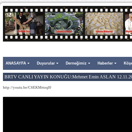
ANASAYFA
Duyurular
Derneğimiz
Haberler
Köşe
BRTV CANLI YAYIN KONUĞU:Mehmet Emin ASLAN 12.11.2
http://youtu.be/C6EKMrtoql0