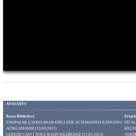
BRTV CANLI YAYIN
ANASAYFA
Mehmet Emin ASLAN
Basın Bildirileri
Projel
ESKİPAZAR ÇAYINA AKAN KİRLİ ATIK SU HAKKINDA KAMUOYU
SİT A
AÇIKLAMAMIZ (13.09.2021)
KEÇEL
GEREDE ÇAYI 1 NOLU BASIN BİLDİRİMİZ (12.03.2023)
VERDİ