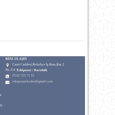
BİZE ULAŞIN
Cami Caddesi,Belediye İş Hanı,Kat:2
No:5/4
Eskipazar / Karabük
0532 725 71 55
eskipazarekoder@gmail.com
N
0)