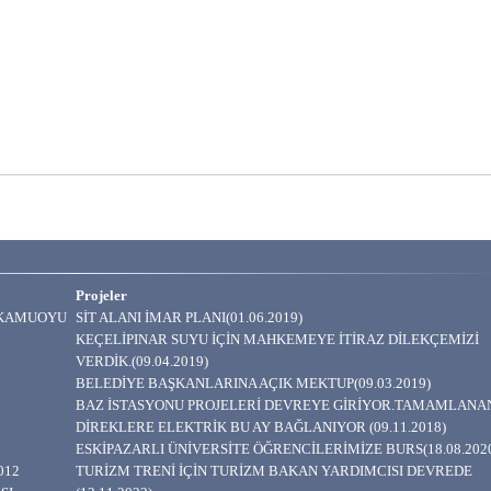
Projeler
A KAMUOYU
SİT ALANI İMAR PLANI(01.06.2019)
KEÇELİPINAR SUYU İÇİN MAHKEMEYE İTİRAZ DİLEKÇEMİZİ
VERDİK.(09.04.2019)
BELEDİYE BAŞKANLARINA AÇIK MEKTUP(09.03.2019)
BAZ İSTASYONU PROJELERİ DEVREYE GİRİYOR.TAMAMLANA
DİREKLERE ELEKTRİK BU AY BAĞLANIYOR (09.11.2018)
ESKİPAZARLI ÜNİVERSİTE ÖĞRENCİLERİMİZE BURS(18.08.202
012
TURİZM TRENİ İÇİN TURİZM BAKAN YARDIMCISI DEVREDE