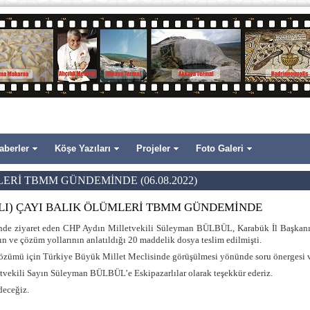
aberler
Köşe Yazıları
Projeler
Foto Galeri
ERİ TBMM GÜNDEMİNDE (06.08.2022)
LI) ÇAYI BALIK ÖLÜMLERİ TBMM GÜNDEMİNDE
nde ziyaret eden CHP Aydın Milletvekili Süleyman BÜLBÜL, Karabük İl Başkan
 ve çözüm yollarının anlatıldığı 20 maddelik dosya teslim edilmişti.
özümü için Türkiye Büyük Millet Meclisinde görüşülmesi yönünde soru önergesi ve
vekili Sayın Süleyman BÜLBÜL’e Eskipazarlılar olarak teşekkür ederiz.
deceğiz.