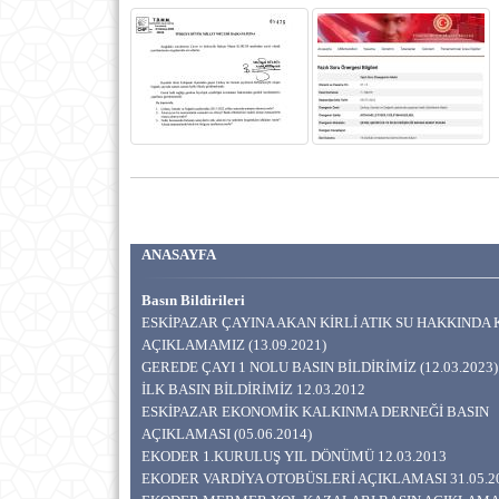
ANASAYFA
Basın Bildirileri
ESKİPAZAR ÇAYINA AKAN KİRLİ ATIK SU HAKKIND
AÇIKLAMAMIZ (13.09.2021)
GEREDE ÇAYI 1 NOLU BASIN BİLDİRİMİZ (12.03.2023)
İLK BASIN BİLDİRİMİZ 12.03.2012
ESKİPAZAR EKONOMİK KALKINMA DERNEĞİ BASIN
AÇIKLAMASI (05.06.2014)
EKODER 1.KURULUŞ YIL DÖNÜMÜ 12.03.2013
EKODER VARDİYA OTOBÜSLERİ AÇIKLAMASI 31.05.2