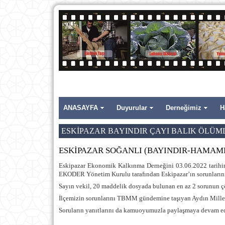
ANASAYFA
Duyurular
Derneğimiz
H
ESKİPAZAR BAYINDIR ÇAYI BALIK ÖLÜML
ESKİPAZAR SOĞANLI (BAYINDIR-HAMAM
Eskipazar Ekonomik Kalkınma Derneğini 03.06.2022 tarihi
EKODER Yönetim Kurulu tarafından Eskipazar’ın sorunlarının
Sayın vekil, 20 maddelik dosyada bulunan en az 2 sorunun ç
İlçemizin sorunlarını TBMM gündemine taşıyan Aydın Millet
Soruların yanıtlarını da kamuoyumuzla paylaşmaya devam e