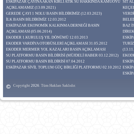
ESKİPAZAR ÇAYINA AKAN KİRLİ ATIK SU HAKKINDA KAMUOYU
SİT A
AÇIKLAMAMIZ (13.09.2021)
KEÇEL
GEREDE ÇAYI 1 NOLU BASIN BİLDİRİMİZ (12.03.2023)
VERDİ
İLK BASIN BİLDİRİMİZ 12.03.2012
BELED
ESKİPAZAR EKONOMİK KALKINMA DERNEĞİ BASIN
BAZ 
AÇIKLAMASI (05.06.2014)
DİREK
EKODER 1.KURULUŞ YIL DÖNÜMÜ 12.03.2013
ESKİP
EKODER VARDİYA OTOBÜSLERİ AÇIKLAMASI 31.05.2012
TURİZ
EKODER MERMER YOL KAZALARI BASIN AÇIKLAMASI
(13.11
SU PLATFORMU BASIN BİLDİRİSİ (MÜJDELİ HABER 03.12.2012)
EKODE
SU PLATFORMU BASIN BİLDİRİSİ 07.04.2012
ESKİP
ESKİPAZAR SİVİL TOPLUM GÜÇ BİRLİĞİ PLATFORMU 02.10.2012
ESKİP
ESKİP
Copyright
. Tüm Hakları Saklıdır.
2026