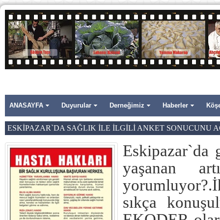
ANASAYFA
Duyurular
Derneğimiz
Haberler
Köşe
ESKİPAZAR`DA SAĞLIK İLE İLGİLİ ANKET SONUCUNU AÇ
Eskipazar`da g
yaşanan art
yorumluyor?.
sıkça konuşul
EKODER olarak