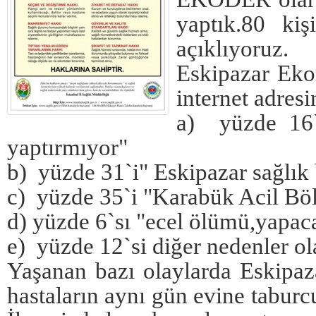
yaptık.80 kiş
açıklıyoruz.
Eskipazar Ek
internet adresi
a) yüzde 16`s
yaptırmıyor"
b) yüzde 31`i" Eskipazar sağlık b
c) yüzde 35`i "Karabük Acil Böl
d) yüzde 6`sı "ecel ölümü,yapac
e) yüzde 12`si diğer nedenler ola
Yaşanan bazı olaylarda Eskipaz
hastaların aynı gün evine tabur