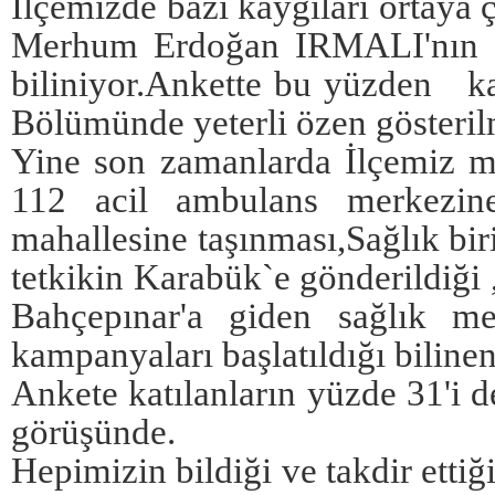
İlçemizde bazı kaygıları ortaya
Merhum Erdoğan IRMALI'nın vef
biliniyor.Ankette bu yüzden ka
Bölümünde yeterli özen gösterilm
Yine son zamanlarda İlçemiz m
112 acil ambulans merkezin
mahallesine taşınması,Sağlık bir
tetkikin Karabük`e gönderildiği 
Bahçepınar'a giden sağlık m
kampanyaları başlatıldığı bilinen
Ankete katılanların yüzde 31'i d
görüşünde.
Hepimizin bildiği ve takdir ettiğ