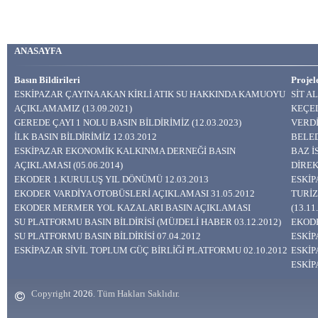
ANASAYFA
Basın Bildirileri
Projel
ESKİPAZAR ÇAYINA AKAN KİRLİ ATIK SU HAKKINDA KAMUOYU
SİT A
AÇIKLAMAMIZ (13.09.2021)
KEÇEL
GEREDE ÇAYI 1 NOLU BASIN BİLDİRİMİZ (12.03.2023)
VERDİ
İLK BASIN BİLDİRİMİZ 12.03.2012
BELED
ESKİPAZAR EKONOMİK KALKINMA DERNEĞİ BASIN
BAZ 
AÇIKLAMASI (05.06.2014)
DİREK
EKODER 1.KURULUŞ YIL DÖNÜMÜ 12.03.2013
ESKİP
EKODER VARDİYA OTOBÜSLERİ AÇIKLAMASI 31.05.2012
TURİZ
EKODER MERMER YOL KAZALARI BASIN AÇIKLAMASI
(13.11
SU PLATFORMU BASIN BİLDİRİSİ (MÜJDELİ HABER 03.12.2012)
EKODE
SU PLATFORMU BASIN BİLDİRİSİ 07.04.2012
ESKİP
ESKİPAZAR SİVİL TOPLUM GÜÇ BİRLİĞİ PLATFORMU 02.10.2012
ESKİP
ESKİP
Copyright
. Tüm Hakları Saklıdır.
2026