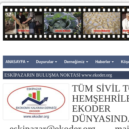
ANASAYFA
Duyurular
Derneğimiz
Haberler
Köşe
ESKİPAZARIN BULUŞMA NOKTASI www.ekoder.org
TÜM SİVİL 
HEMŞEHRİLE
EKODE
DÜNYASINDA
eskipazar@ekoder.org
mail 