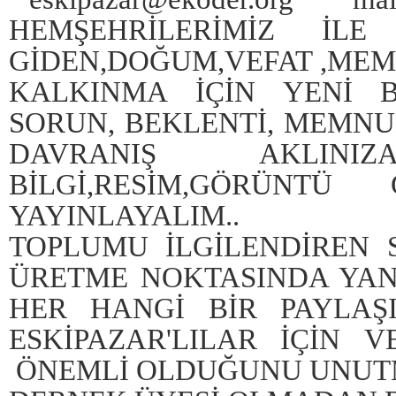
HEMŞEHRİLERİMİZ İL
GİDEN,DOĞUM,VEFAT ,MEM
KALKINMA İÇİN YENİ Bİ
SORUN, BEKLENTİ, MEMNU
DAVRANIŞ AKLI
BİLGİ,RESİM,GÖRÜNTÜ 
YAYINLAYALIM..
TOPLUMU İLGİLENDİREN
ÜRETME NOKTASINDA YANI
HER HANGİ BİR PAYLAŞ
ESKİPAZAR'LILAR İÇİN
ÖNEMLİ OLDUĞUNU UNUT