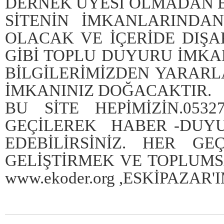
DERNEK ÜYESİ OLMADAN Bİ
SİTENİN İMKANLARINDA
OLACAK VE İÇERİDE DIŞA
GİBİ TOPLU DUYURU İMK
BİLGİLERİMİZDEN YARARL
İMKANINIZ DOĞACAKTIR.
BU SİTE HEPİMİZİN.053
GEÇİLEREK HABER -DUYU
EDEBİLİRSİNİZ. HER 
GELİŞTİRMEK VE TOPLUMS
www.ekoder.org
,ESKİPAZAR'I