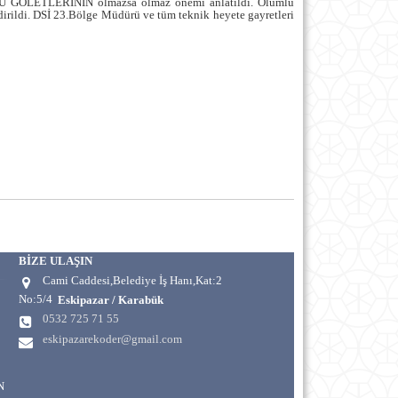
 GÖLETLERİNİN olmazsa olmaz önemi anlatıldı. Olumlu
irildi. DSİ 23.Bölge Müdürü ve tüm teknik heyete gayretleri
BİZE ULAŞIN
Cami Caddesi,Belediye İş Hanı,Kat:2
No:5/4
Eskipazar / Karabük
0532 725 71 55
eskipazarekoder@gmail.com
N