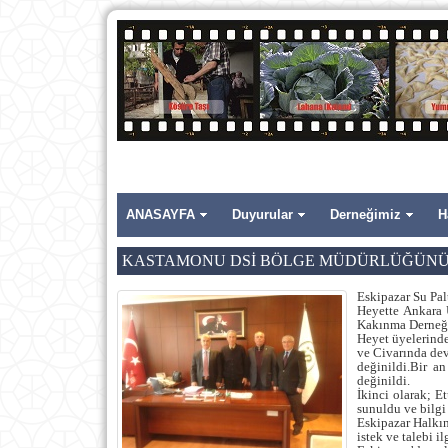
ANASAYFA
Duyurular
Derneğimiz
H
KASTAMONU DSİ BÖLGE MÜDÜRLÜĞÜNÜ Zİ
Eskipazar Su Pa
Heyette Ankara
Kakınma Derneği
Heyet üyelerin
ve Civarında dev
değinildi.Bir a
değinildi.
İkinci olarak; 
sunuldu ve bilgi
Eskipazar Halkı
istek ve talebi il