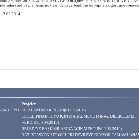
sulama deyince akla TAM SULAMA GELDİĞİ,bunun için de ADİLLER VE GÖKSU
de saha etüd ve planlama noktasında değerlendirmeler yapılarak görüşme sona erd
k 13.03.2014
Projeler
A KAMUOYU
SİT ALANI İMAR PLANI(01.06.2019)
KEÇELİPINAR SUYU İÇİN MAHKEMEYE İTİRAZ DİLEKÇEMİZİ
VERDİK.(09.04.2019)
BELEDİYE BAŞKANLARINA AÇIK MEKTUP(09.03.2019)
BAZ İSTASYONU PROJELERİ DEVREYE GİRİYOR.TAMAMLANA