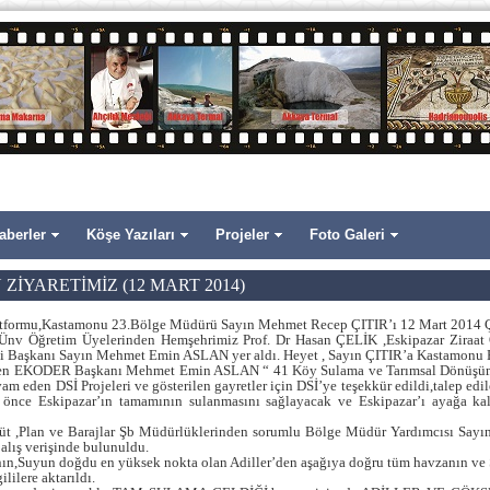
aberler
Köşe Yazıları
Projeler
Foto Galeri
YARETİMİZ (12 MART 2014)
ltformu,Kastamonu 23.Bölge Müdürü Sayın Mehmet Recep ÇITIR’ı 12 Mart 2014 Ç
 Ünv Öğretim Üyelerinden Hemşehrimiz Prof. Dr Hasan ÇELİK ,Eskipazar Zira
 Başkanı Sayın Mehmet Emin ASLAN yer aldı. Heyet , Sayın ÇITIR’a Kastamonu Bö
den EKODER Başkanı Mehmet Emin ASLAN “ 41 Köy Sulama ve Tarımsal Dönüşüm P
am eden DSİ Projeleri ve gösterilen gayretler için DSİ’ye teşekkür edildi,talep 
n önce Eskipazar’ın tamamının sulanmasını sağlayacak ve Eskipazar’ı ayağa ka
Etüt ,Plan ve Barajlar Şb Müdürlüklerinden sorumlu Bölge Müdür Yardımcısı Sayı
 alış verişinde bulunuldu.
nın,Suyun doğdu en yüksek nokta olan Adiller’den aşağıya doğru tüm havzanın ve 
gililere aktarıldı.