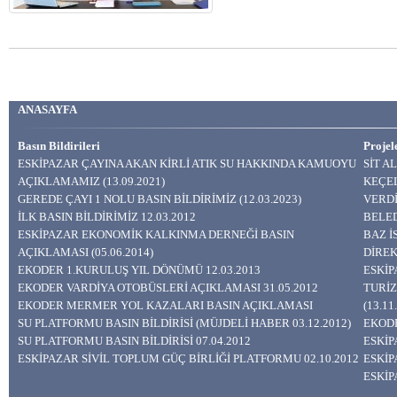
ANASAYFA
Basın Bildirileri
Projel
ESKİPAZAR ÇAYINA AKAN KİRLİ ATIK SU HAKKINDA KAMUOYU
SİT A
AÇIKLAMAMIZ (13.09.2021)
KEÇEL
GEREDE ÇAYI 1 NOLU BASIN BİLDİRİMİZ (12.03.2023)
VERDİ
İLK BASIN BİLDİRİMİZ 12.03.2012
BELED
ESKİPAZAR EKONOMİK KALKINMA DERNEĞİ BASIN
BAZ 
AÇIKLAMASI (05.06.2014)
DİREK
EKODER 1.KURULUŞ YIL DÖNÜMÜ 12.03.2013
ESKİP
EKODER VARDİYA OTOBÜSLERİ AÇIKLAMASI 31.05.2012
TURİZ
EKODER MERMER YOL KAZALARI BASIN AÇIKLAMASI
(13.11
SU PLATFORMU BASIN BİLDİRİSİ (MÜJDELİ HABER 03.12.2012)
EKODE
SU PLATFORMU BASIN BİLDİRİSİ 07.04.2012
ESKİP
ESKİPAZAR SİVİL TOPLUM GÜÇ BİRLİĞİ PLATFORMU 02.10.2012
ESKİP
ESKİP