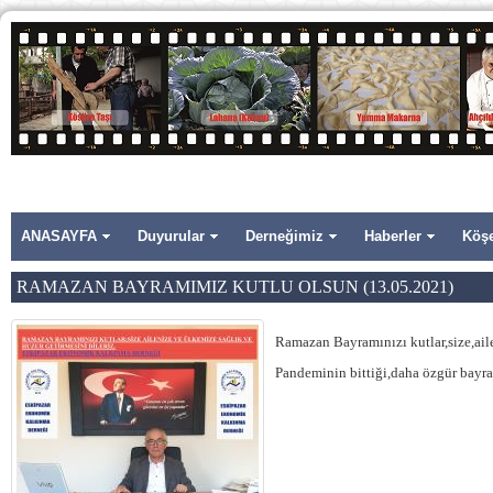
ANASAYFA
Duyurular
Derneğimiz
Haberler
Köşe
RAMAZAN BAYRAMIMIZ KUTLU OLSUN (13.05.2021)
Ramazan Bayramınızı kutlar,size,aile
Pandeminin bittiği,daha özgür bayra