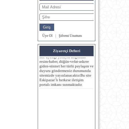
ZİYARETÇİ DEFTERİ
(ANKARA) - 02.11.2022 12:00:00
Üye Ol
|
Şifremi Unuttum
www.ekoder.org internet sitemiz
hepimizin kullanımına
açıktır.Bize telefon, e-posta yada
Ziyaretçi Defteri
site üyeliği yoluyla doğrudan
resim-haber, düğün-vefat-askere
giden-sünnet her türlü paylaşım ve
duyuru göndermeniz durumunda
sitemizde yayınlanacaktır.Bu site
Eskipazar`lı herkese iletişim
portalı imkanı sunmaktadır.