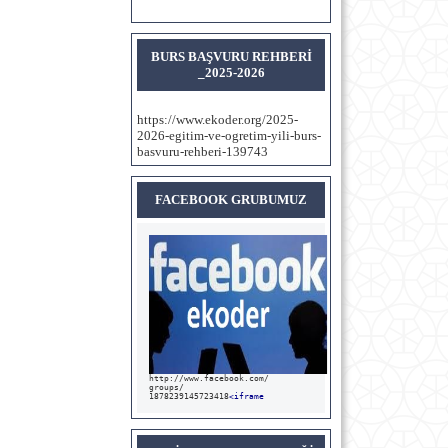
BURS BAŞVURU REHBERİ
_2025-2026
https://www.ekoder.org/2025-
2026-egitim-ve-ogretim-yili-burs-
basvuru-rehberi-139743
FACEBOOK GRUBUMUZ
http://www.facebook.com/

groups/

1878239145723418
<iframe