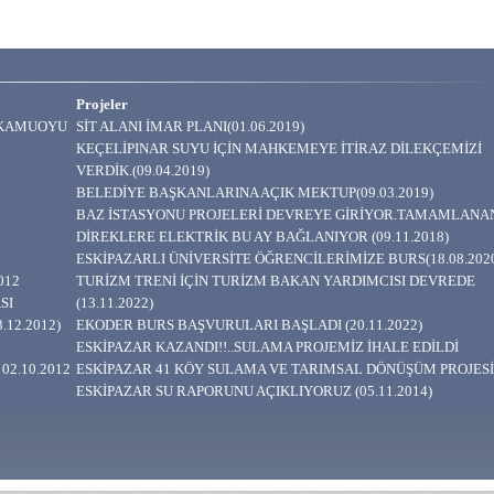
Projeler
A KAMUOYU
SİT ALANI İMAR PLANI(01.06.2019)
KEÇELİPINAR SUYU İÇİN MAHKEMEYE İTİRAZ DİLEKÇEMİZİ
VERDİK.(09.04.2019)
BELEDİYE BAŞKANLARINA AÇIK MEKTUP(09.03.2019)
BAZ İSTASYONU PROJELERİ DEVREYE GİRİYOR.TAMAMLANA
DİREKLERE ELEKTRİK BU AY BAĞLANIYOR (09.11.2018)
ESKİPAZARLI ÜNİVERSİTE ÖĞRENCİLERİMİZE BURS(18.08.202
012
TURİZM TRENİ İÇİN TURİZM BAKAN YARDIMCISI DEVREDE
SI
(13.11.2022)
.12.2012)
EKODER BURS BAŞVURULARI BAŞLADI (20.11.2022)
ESKİPAZAR KAZANDI!!..SULAMA PROJEMİZ İHALE EDİLDİ
02.10.2012
ESKİPAZAR 41 KÖY SULAMA VE TARIMSAL DÖNÜŞÜM PROJESİ
ESKİPAZAR SU RAPORUNU AÇIKLIYORUZ (05.11.2014)