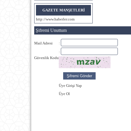
GAZETE MANŞETLERİ
http://www.haberler.com
Şifremi Unuttum
:
Mail Adresi
:
Güvenlik Kodu
Üye Girişi Yap
Üye Ol