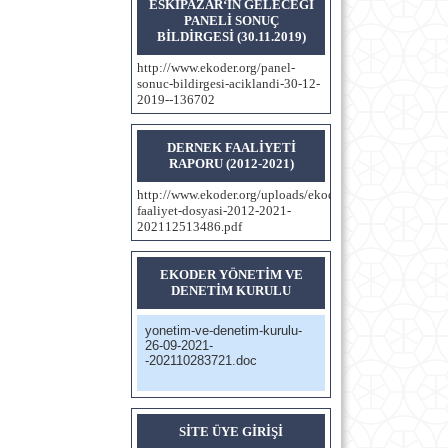
ESKİPAZAR‘IN GELECEĞİ
PANELİ SONUÇ
BİLDİRGESİ (30.11.2019)
http://www.ekoder.org/panel-
sonuc-bildirgesi-aciklandi-30-12-
2019--136702
DERNEK FAALİYETİ
RAPORU (2012-2021)
http://www.ekoder.org/uploads/ekoder.org/dosya/dernek-
faaliyet-dosyasi-2012-2021-
202112513486.pdf
EKODER YÖNETİM VE
DENETİM KURULU
yonetim-ve-denetim-kurulu-
26-09-2021-
-202110283721.doc
SİTE ÜYE GİRİŞİ