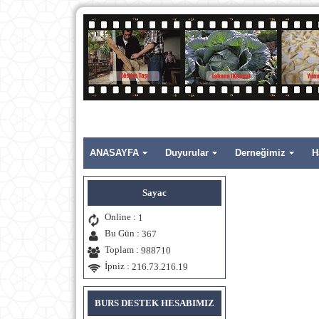
ANASAYFA
Duyurular
Derneğimiz
H
Sayac
Online :
1
Bu Gün :
367
Toplam :
988710
İpniz :
216.73.216.19
BURS DESTEK HESABIMIZ