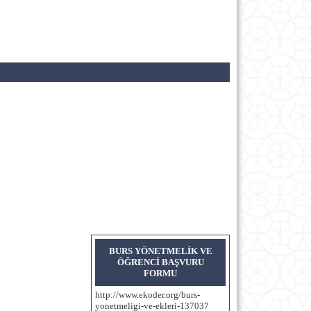
BURS YÖNETMELİK VE
ÖĞRENCİ BAŞVURU
FORMU
http://www.ekoder.org/burs-
yonetmeligi-ve-ekleri-137037