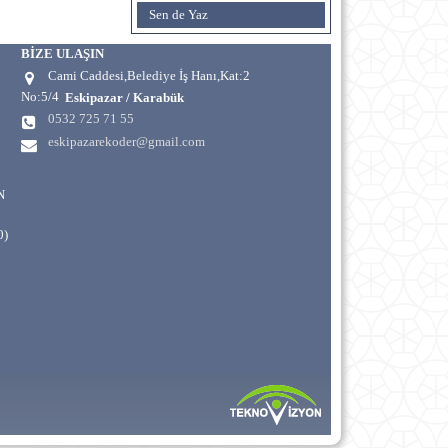
Sen de Yaz
BİZE ULAŞIN
Cami Caddesi,Belediye İş Hanı,Kat:2
No:5/4
Eskipazar / Karabük
0532 725 71 55
eskipazarekoder@gmail.com
N
0)